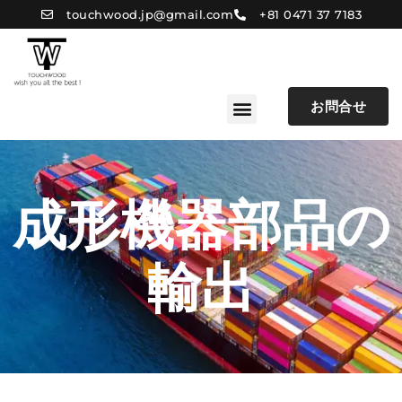
touchwood.jp@gmail.com
+81 0471 37 7183
お問合せ
ホーム
代表挨拶
会社概要
ギャラリー
成形機器部品の
輸出